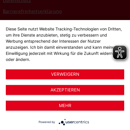
Datenschutz
Barrierefreiheitserklärung
Sitemap
Diese Seite nutzt Website Tracking-Technologien von Dritten,
Bildnachweise
um ihre Dienste anzubieten, stetig zu verbessern und
Werbung entsprechend der Interessen der Nutzer
Hinweisgeber*innensystem
anzuzeigen. Ich bin damit einverstanden und kann meine
Einwilligung jederzeit mit Wirkung für die Zukunft widerrufen
Cookie-Einstellungen
oder ändern.
VERWEIGERN
AKZEPTIEREN
© 2026 AWO Düsseldorf – Arbeiterwohlfahrt e.V.
MEHR
Powered by