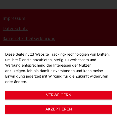
Impressum
Datenschutz
Barrierefreiheitserklärung
Sitemap
Diese Seite nutzt Website Tracking-Technologien von Dritten,
Bildnachweise
um ihre Dienste anzubieten, stetig zu verbessern und
Werbung entsprechend der Interessen der Nutzer
Hinweisgeber*innensystem
anzuzeigen. Ich bin damit einverstanden und kann meine
Einwilligung jederzeit mit Wirkung für die Zukunft widerrufen
Cookie-Einstellungen
oder ändern.
VERWEIGERN
AKZEPTIEREN