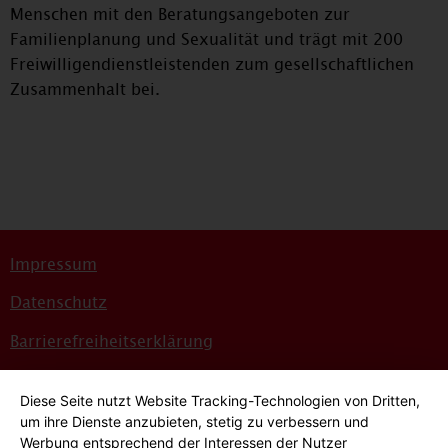
Menschen mit den Beratungsangeboten zur
Familienplanung und Sexualität und trägt mit 200
Freiwilligendienstleistenden zum gesellschaftlichen
Zusammenhalt bei.
Impressum
Datenschutz
Barrierefreiheitserklärung
Sitemap
Diese Seite nutzt Website Tracking-Technologien von Dritten,
Bildnachweise
um ihre Dienste anzubieten, stetig zu verbessern und
Werbung entsprechend der Interessen der Nutzer