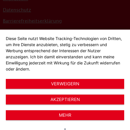
Datenschutz
Barrierefreiheitserklärung
Sitemap
Diese Seite nutzt Website Tracking-Technologien von Dritten,
Bildnachweise
um ihre Dienste anzubieten, stetig zu verbessern und
Werbung entsprechend der Interessen der Nutzer
Hinweisgeber*innensystem
anzuzeigen. Ich bin damit einverstanden und kann meine
Einwilligung jederzeit mit Wirkung für die Zukunft widerrufen
Cookie-Einstellungen
oder ändern.
VERWEIGERN
AKZEPTIEREN
© 2026 AWO Düsseldorf – Arbeiterwohlfahrt e.V.
MEHR