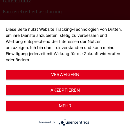
Datenschutz
Barrierefreiheitserklärung
Sitemap
Diese Seite nutzt Website Tracking-Technologien von Dritten,
Bildnachweise
um ihre Dienste anzubieten, stetig zu verbessern und
Werbung entsprechend der Interessen der Nutzer
Hinweisgeber*innensystem
anzuzeigen. Ich bin damit einverstanden und kann meine
Einwilligung jederzeit mit Wirkung für die Zukunft widerrufen
Cookie-Einstellungen
oder ändern.
VERWEIGERN
AKZEPTIEREN
© 2026 AWO Düsseldorf – Arbeiterwohlfahrt e.V.
MEHR
Powered by