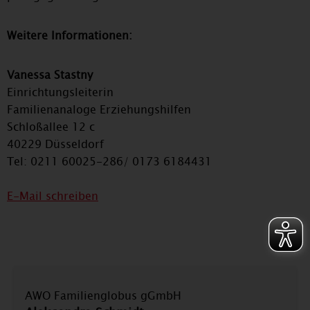
Weitere Informationen:
Vanessa Stastny
Einrichtungsleiterin
Familienanaloge Erziehungshilfen
Schloßallee 12 c
40229 Düsseldorf
Tel: 0211 60025-286/ 0173 6184431
E-Mail schreiben
AWO Familienglobus gGmbH