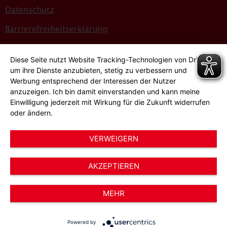
Datenschutz
Barrierefreiheitserklärung
Sitemap
Diese Seite nutzt Website Tracking-Technologien von Dritten,
Bildnachweise
um ihre Dienste anzubieten, stetig zu verbessern und
Werbung entsprechend der Interessen der Nutzer
Hinweisgeber*innensystem
anzuzeigen. Ich bin damit einverstanden und kann meine
Einwilligung jederzeit mit Wirkung für die Zukunft widerrufen
Cookie-Einstellungen
oder ändern.
VERWEIGERN
AKZEPTIEREN
© 2026 AWO Düsseldorf – Arbeiterwohlfahrt e.V.
MEHR
Powered by