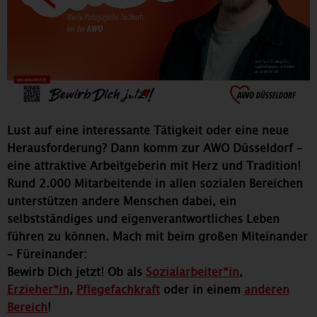
Slide number 1
Slide number 2
Current Slide
Slide number 3
Slide number 4
Slide number 5
Lust auf eine interessante Tätigkeit oder eine neue
Herausforderung? Dann komm zur AWO Düsseldorf –
eine attraktive Arbeitgeberin mit Herz und Tradition!
Rund 2.000 Mitarbeitende in allen sozialen Bereichen
unterstützen andere Menschen dabei, ein
selbstständiges und eigenverantwortliches Leben
führen zu können. Mach mit beim großen Miteinander
– Füreinander:
Bewirb Dich jetzt! Ob als
Sozialarbeiter*in
,
Erzieher*in
,
Pflegefachkraft
oder in einem
anderen
Bereich
!