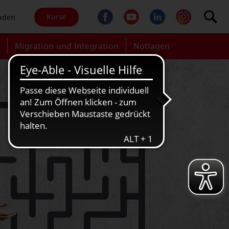
Kurse
nden
g
Migration und Integration
Notlagen