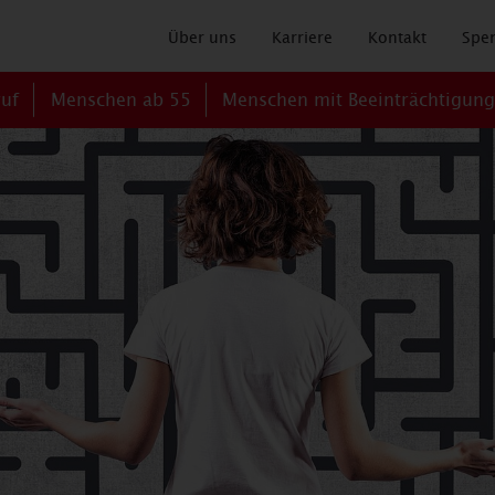
Über uns
Karriere
Kontakt
Spe
ruf
Menschen ab 55
Menschen mit Beeinträchtigun