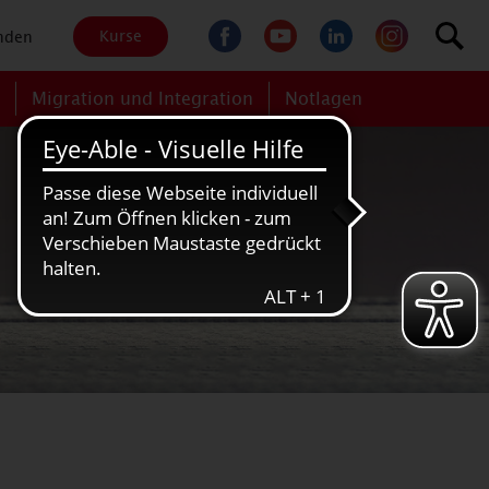
Kurse
nden
g
Migration und Integration
Notlagen