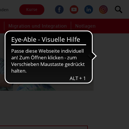
Kurse
nden
g
Migration und Integration
Notlagen