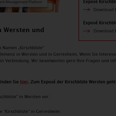
Exposé Kirschbl
sent Management Platform
Download 
Exposé Kirschbl
n Wersten und
Download 
 Namen „Kirschblüte“
emenz in Wersten und in Gerresheim. Wenn Sie Interess
s in Verbindung. Wir beantworten gern Ihre Fragen und in
finden Sie
hier
. Zum Exposé der Kirschblüte Wersten geh
rschblüte" in Wersten vor:
ie “Kirschblüte” in Gerresheim: