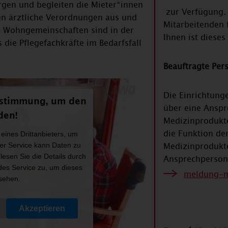
orgen und begleiten die Mieter*innen
zur Verfügung.
en ärztliche Verordnungen aus und
Mitarbeitenden 
e Wohngemeinschaften sind in der
Ihnen ist dieses
s die Pflegefachkräfte im Bedarfsfall
Beauftragte Per
Die Einrichtun
ustimmung, um den
über eine Anspr
den!
Medizinprodukt
die Funktion de
eines Drittanbieters, um
Medizinprodukte
ser Service kann Daten zu
 lesen Sie die Details durch
Ansprechperson 
es Service zu, um dieses
meldung-m
sehen.
Akzeptieren