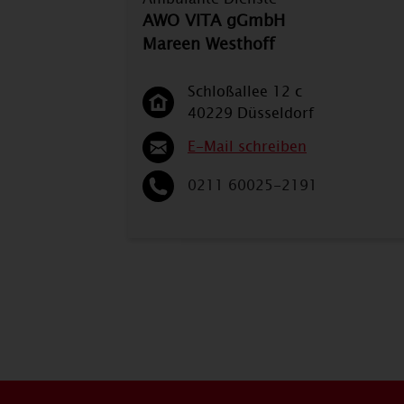
AWO VITA gGmbH
Mareen Westhoff
Schloßallee 12 c
40229 Düsseldorf
E-Mail schreiben
0211 60025-2191