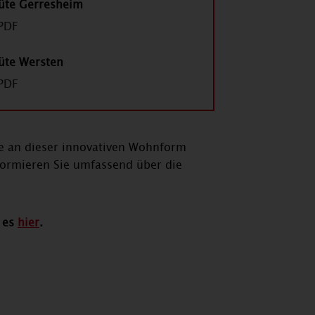
üte Gerresheim
PDF
üte Wersten
PDF
e an dieser innovativen Wohnform
formieren Sie umfassend über die
t es
hier
.