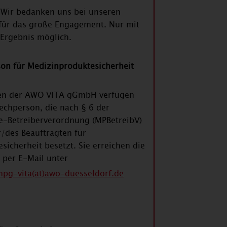
 Wir bedanken uns bei unseren
für das große Engagement. Nur mit
 Ergebnis möglich.
son für Medizinproduktesicherheit
gen der AWO VITA gGmbH verfügen
echperson, die nach § 6 der
e-Betreiberverordnung (MPBetreibV)
r/des Beauftragten für
sicherheit besetzt. Sie erreichen die
per E-Mail unter
pg-vita(at)awo-duesseldorf.de