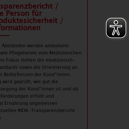
parenzbericht /
e Person für
oduktesicherheit /
nformationen
n Abständen werden ambulante
owie Pflegeheime vom Medizinischen
 Im Fokus stehen die medizinisch-
tandards sowie die Orientierung an
en Bedürfnissen der Kund*innen.
 wird geprüft, wie gut die
rsorgung der Kund*innen ist und ob
forderungen erfüllt und
nd Ernährung angemessen
ktuellen MDK-Transparenzbericht
en