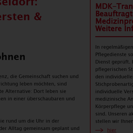
ldorf:
MDK-Trans
Beauftragt
ersten &
Medizinpr
Weitere I
In regelmäßige
ohnen
Pflegedienste s
Dienst geprüft.
pflegerischen S
enz, die Gemeinschaft suchen und
den individuell
richtung leben möchten, sind
Stichprobenartig
 Alternative: Dort leben sie
individuelle Ve
nen in einer überschaubaren und
medizinische An
Körperpflege u
sind. Unseren a
die rund um die Uhr in der
stellen wir Ihn
der Alltag gemeinsam geplant und
hier