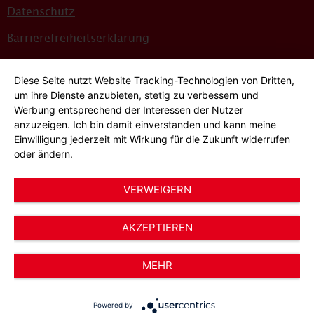
Datenschutz
Barrierefreiheitserklärung
Sitemap
Diese Seite nutzt Website Tracking-Technologien von Dritten,
Bildnachweise
um ihre Dienste anzubieten, stetig zu verbessern und
Werbung entsprechend der Interessen der Nutzer
Hinweisgeber*innensystem
anzuzeigen. Ich bin damit einverstanden und kann meine
Einwilligung jederzeit mit Wirkung für die Zukunft widerrufen
Cookie-Einstellungen
oder ändern.
VERWEIGERN
AKZEPTIEREN
© 2026 AWO Düsseldorf – Arbeiterwohlfahrt e.V.
MEHR
Powered by