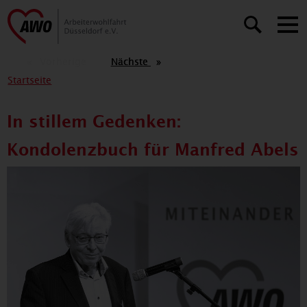
Vorherige
Vorherige
Seite
Seite
Nächste
Nächste
Seite
Seite
Startseite
In stillem Gedenken:
Kondolenzbuch für Manfred Abels