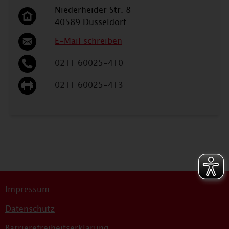
Niederheider Str. 8
40589 Düsseldorf
E-Mail schreiben
0211 60025-410
0211 60025-413
Impressum
Datenschutz
Barrierefreiheitserklärung