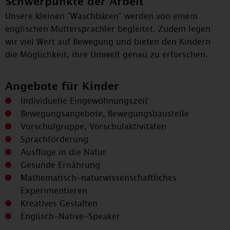
Schwerpunkte der Arbeit
Powered by
Usercentrics Consent Management
Unsere kleinen "Waschbären" werden von einem
Platform
englischen Muttersprachler begleitet. Zudem legen
wir viel Wert auf Bewegung und bieten den Kindern
die Möglichkeit, ihre Umwelt genau zu erforschen.
Angebote für Kinder
Individuelle Eingewöhnungszeit
Bewegungsangebote, Bewegungsbaustelle
Vorschulgruppe, Vorschulaktivitäten
Sprachförderung
Ausflüge in die Natur
Gesunde Ernährung
Mathematisch-naturwissenschaftliches
Experimentieren
Kreatives Gestalten
Englisch-Native-Speaker