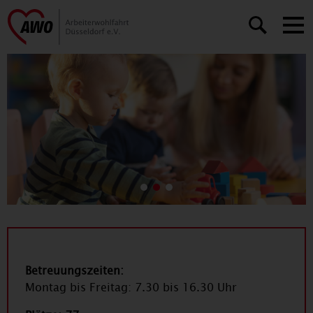
Slide number 1
Slide number 0
Slide number 2
Betreuungszeiten:
Montag bis Freitag: 7.30 bis 16.30 Uhr