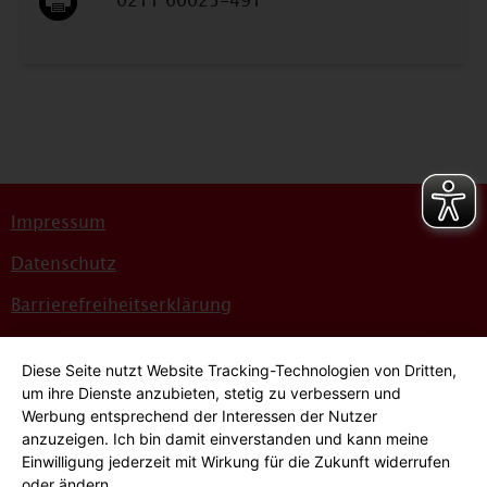
0211 60025-491
Impressum
Datenschutz
Barrierefreiheitserklärung
Sitemap
Diese Seite nutzt Website Tracking-Technologien von Dritten,
Bildnachweise
um ihre Dienste anzubieten, stetig zu verbessern und
Werbung entsprechend der Interessen der Nutzer
Hinweisgeber*innensystem
anzuzeigen. Ich bin damit einverstanden und kann meine
Einwilligung jederzeit mit Wirkung für die Zukunft widerrufen
Cookie-Einstellungen
oder ändern.