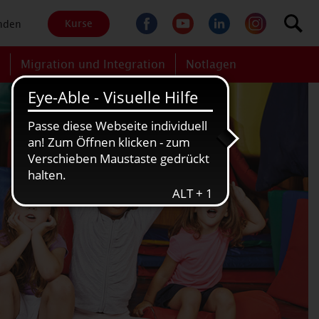
Kurse
nden
g
Migration und Integration
Notlagen