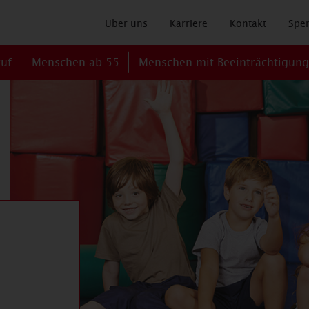
Über uns
Karriere
Kontakt
Spe
ruf
Menschen ab 55
Menschen mit Beeinträchtigun