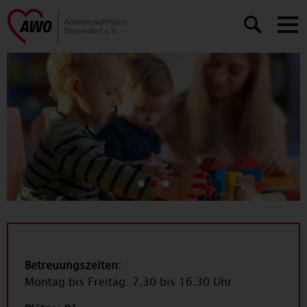
Slide number 1
Slide number 0
Slide number 2
Betreuungszeiten:
Montag bis Freitag: 7.30 bis 16.30 Uhr