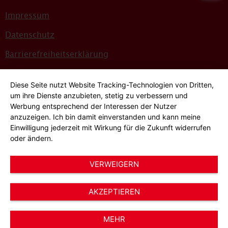
Impressum
Datenschutz
Barrierefreiheitserklärung
Sitemap
Diese Seite nutzt Website Tracking-Technologien von Dritten,
Bildnachweise
um ihre Dienste anzubieten, stetig zu verbessern und
Werbung entsprechend der Interessen der Nutzer
Hinweisgeber*innensystem
anzuzeigen. Ich bin damit einverstanden und kann meine
Einwilligung jederzeit mit Wirkung für die Zukunft widerrufen
Cookie-Einstellungen
oder ändern.
VERWEIGERN
AKZEPTIEREN
© 2026 AWO Düsseldorf – Arbeiterwohlfahrt e.V.
MEHR