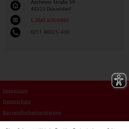
Aachener Straße 39
40223 Düsseldorf
E-Mail schreiben
0211 60025-430
Impressum
Datenschutz
Barrierefreiheitserklärung
Sitemap