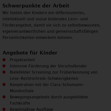
Schwerpunkte der Arbeit
Powered by
Usercentrics Consent Management
Wir bieten den Kindern ein differenziertes,
Platform
intellektuell und sozial bildendes Lern- und
Förderangebot, damit sie sich zu selbstbewussten,
eigenverantwortlichen und gemeinschaftsfähigen
Persönlichkeiten entwickeln können.
Angebote für Kinder
Projektarbeit
Intensive Förderung der Vorschulkinder
Bielefelder Screening zur Früherkennung von
Lese-Rechtschreib-Schwierigkeiten
Kooperation mit der Clara–Schumann-
Musikschule
Bewegungsangebote durch ausgebildete
Fachkräfte
Regelmäßige Ausflüge