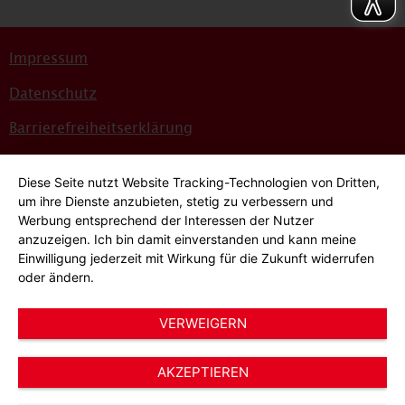
Impressum
Datenschutz
Barrierefreiheitserklärung
Sitemap
Diese Seite nutzt Website Tracking-Technologien von Dritten,
Bildnachweise
um ihre Dienste anzubieten, stetig zu verbessern und
Werbung entsprechend der Interessen der Nutzer
Hinweisgeber*innensystem
anzuzeigen. Ich bin damit einverstanden und kann meine
Einwilligung jederzeit mit Wirkung für die Zukunft widerrufen
Cookie-Einstellungen
oder ändern.
VERWEIGERN
AKZEPTIEREN