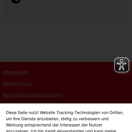
Impressum
Datenschutz
Barrierefreiheitserklärung
Sitemap
Diese Seite nutzt Website Tracking-Technologien von Dritten,
Bildnachweise
um ihre Dienste anzubieten, stetig zu verbessern und
Werbung entsprechend der Interessen der Nutzer
Hinweisgeber*innensystem
anzuzeigen. Ich bin damit einverstanden und kann meine