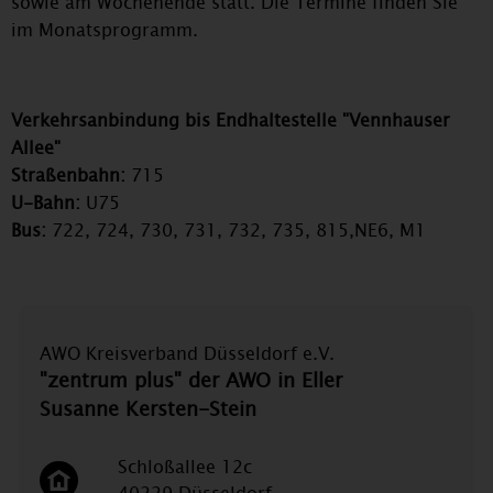
sowie am Wochenende statt. Die Termine finden Sie
im Monatsprogramm.
Verkehrsanbindung bis Endhaltestelle "Vennhauser
Allee"
Straßenbahn:
715
U-Bahn:
U75
Bus:
722, 724, 730, 731, 732, 735, 815,NE6, M1
AWO Kreisverband Düsseldorf e.V.
"zentrum plus" der AWO in Eller
Susanne Kersten-Stein
Schloßallee 12c