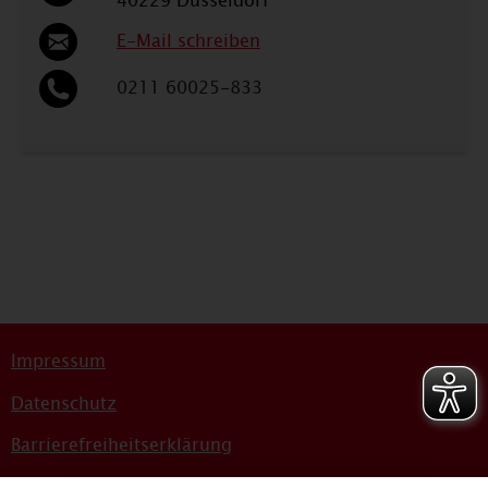
40229 Düsseldorf
E-Mail schreiben
0211 60025-833
Impressum
Datenschutz
Barrierefreiheitserklärung
Sitemap