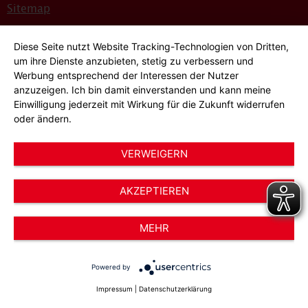
Sitemap
Bildnachweise
Diese Seite nutzt Website Tracking-Technologien von Dritten,
Hinweisgeber*innensystem
um ihre Dienste anzubieten, stetig zu verbessern und
Werbung entsprechend der Interessen der Nutzer
Cookie-Einstellungen
anzuzeigen. Ich bin damit einverstanden und kann meine
Einwilligung jederzeit mit Wirkung für die Zukunft widerrufen
oder ändern.
VERWEIGERN
AKZEPTIEREN
© 2026 AWO Düsseldorf – Arbeiterwohlfahrt e.V.
MEHR
Powered by
Impressum
|
Datenschutzerklärung