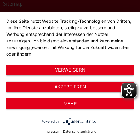
Sitemap
Bildnachweise
Diese Seite nutzt Website Tracking-Technologien von Dritten,
Hinweisgeber*innensystem
um ihre Dienste anzubieten, stetig zu verbessern und
Werbung entsprechend der Interessen der Nutzer
Cookie-Einstellungen
anzuzeigen. Ich bin damit einverstanden und kann meine
Einwilligung jederzeit mit Wirkung für die Zukunft widerrufen
oder ändern.
VERWEIGERN
AKZEPTIEREN
© 2026 AWO Düsseldorf – Arbeiterwohlfahrt e.V.
MEHR
Powered by
Impressum
|
Datenschutzerklärung