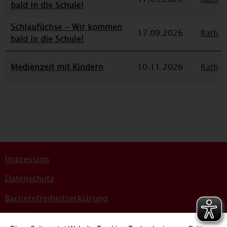
bald in die Schule!
Schlaufüchse - Wir kommen
17.09.2026
Rath
bald in die Schule!
Medienzeit mit Kindern
10.11.2026
Rath
Impressum
Datenschutz
Barrierefreiheitserklärung
Sitemap