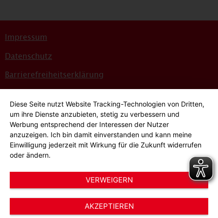
Impressum
Datenschutz
Barrierefreiheitserklärung
Sitemap
Diese Seite nutzt Website Tracking-Technologien von Dritten,
Bildnachweise
um ihre Dienste anzubieten, stetig zu verbessern und
Werbung entsprechend der Interessen der Nutzer
Hinweisgeber*innensystem
anzuzeigen. Ich bin damit einverstanden und kann meine
Einwilligung jederzeit mit Wirkung für die Zukunft widerrufen
Cookie-Einstellungen
oder ändern.
VERWEIGERN
AKZEPTIEREN