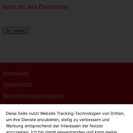
Kurse von Jana Plückelmann
Impressum
Datenschutz
Barrierefreiheitserklärung
Sitemap
Diese Seite nutzt Website Tracking-Technologien von Dritten,
Bildnachweise
um ihre Dienste anzubieten, stetig zu verbessern und
Werbung entsprechend der Interessen der Nutzer
Hinweisgeber*innensystem
anzuzeigen. Ich bin damit einverstanden und kann meine