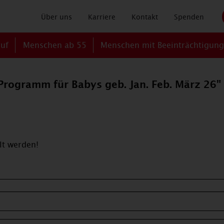
Über uns
Karriere
Kontakt
Spenden
ruf
Menschen ab 55
Menschen mit Beeinträchtigun
-Programm für Babys geb. Jan. Feb. März 26
lt werden!