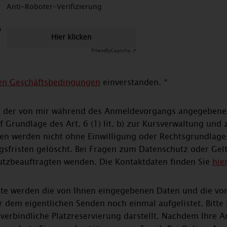
Anti-Roboter-Verifizierung
Hier klicken
Friendly
Captcha ⇗
en Geschäftsbedingungen
einverstanden. *
ung der von mir während des Anmeldevorgangs angegeben
Grundlage des Art. 6 (1) lit. b) zur Kursverwaltung un
aten werden nicht ohne Einwilligung oder Rechtsgrundlag
gsfristen gelöscht. Bei Fragen zum Datenschutz oder Ge
utzbeauftragten wenden. Die Kontaktdaten finden Sie
hie
ite werden die von Ihnen eingegebenen Daten und die vo
en Senden noch einmal aufgelistet. Bitte beachten Sie, dass eine Online-
erbindliche Platzreservierung darstellt. Nachdem Ihre 