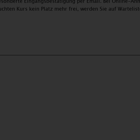
gesonderte Eingangsbestätigung per Email. Bei Online-An
uchten Kurs kein Platz mehr frei, werden Sie auf Warteli