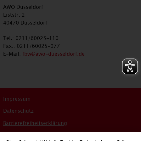
AWO Düsseldorf
Liststr. 2
40470 Düsseldorf
Tel.: 0211/60025-110
Fax.: 0211/60025-077
E-Mail:
fbw@awo-duesseldorf.de
Impressum
Datenschutz
Barrierefreiheitserklärung
Sitemap