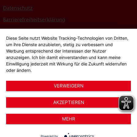
Datenschutz
Barrierefreiheitserklärung
Sitemap
Diese Seite nutzt Website Tracking-Technologien von Dritten,
Bildnachweise
um ihre Dienste anzubieten, stetig zu verbessern und
Werbung entsprechend der Interessen der Nutzer
Hinweisgeber*innensystem
anzuzeigen. Ich bin damit einverstanden und kann meine
Einwilligung jederzeit mit Wirkung für die Zukunft widerrufen
Cookie-Einstellungen
oder ändern.
VERWEIGERN
AKZEPTIEREN
© 2026 AWO Düsseldorf – Arbeiterwohlfahrt e.V.
MEHR
Powered by