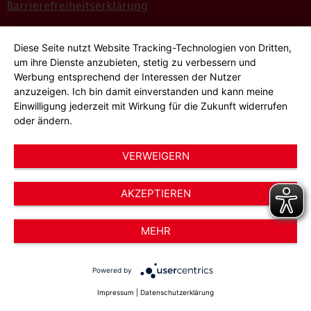
Barrierefreiheitserklärung
Sitemap
Diese Seite nutzt Website Tracking-Technologien von Dritten,
Bildnachweise
um ihre Dienste anzubieten, stetig zu verbessern und
Werbung entsprechend der Interessen der Nutzer
Hinweisgeber*innensystem
anzuzeigen. Ich bin damit einverstanden und kann meine
Einwilligung jederzeit mit Wirkung für die Zukunft widerrufen
Cookie-Einstellungen
oder ändern.
VERWEIGERN
AKZEPTIEREN
© 2026 AWO Düsseldorf – Arbeiterwohlfahrt e.V.
MEHR
Powered by
Impressum
|
Datenschutzerklärung