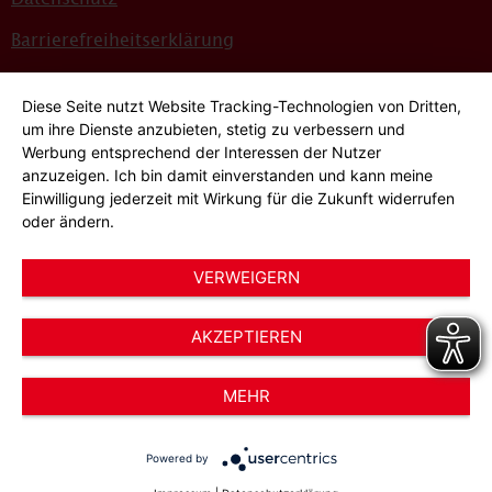
Barrierefreiheitserklärung
Sitemap
Diese Seite nutzt Website Tracking-Technologien von Dritten,
Bildnachweise
um ihre Dienste anzubieten, stetig zu verbessern und
Werbung entsprechend der Interessen der Nutzer
Hinweisgeber*innensystem
anzuzeigen. Ich bin damit einverstanden und kann meine
Einwilligung jederzeit mit Wirkung für die Zukunft widerrufen
Cookie-Einstellungen
oder ändern.
VERWEIGERN
AKZEPTIEREN
© 2026 AWO Düsseldorf – Arbeiterwohlfahrt e.V.
MEHR
Powered by