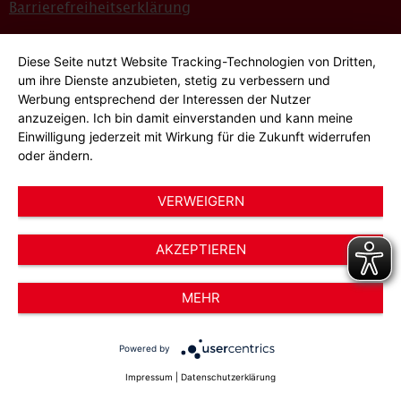
Barrierefreiheitserklärung
Sitemap
Diese Seite nutzt Website Tracking-Technologien von Dritten,
Bildnachweise
um ihre Dienste anzubieten, stetig zu verbessern und
Werbung entsprechend der Interessen der Nutzer
Hinweisgeber*innensystem
anzuzeigen. Ich bin damit einverstanden und kann meine
Einwilligung jederzeit mit Wirkung für die Zukunft widerrufen
Cookie-Einstellungen
oder ändern.
VERWEIGERN
AKZEPTIEREN
© 2026 AWO Düsseldorf – Arbeiterwohlfahrt e.V.
MEHR
Powered by
Impressum
|
Datenschutzerklärung