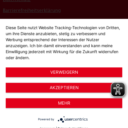
Barrierefreiheitserklärung
Sitemap
Diese Seite nutzt Website Tracking-Technologien von Dritten,
Bildnachweise
um ihre Dienste anzubieten, stetig zu verbessern und
Werbung entsprechend der Interessen der Nutzer
Hinweisgeber*innensystem
anzuzeigen. Ich bin damit einverstanden und kann meine
Einwilligung jederzeit mit Wirkung für die Zukunft widerrufen
Cookie-Einstellungen
oder ändern.
VERWEIGERN
AKZEPTIEREN
© 2026 AWO Düsseldorf – Arbeiterwohlfahrt e.V.
MEHR
Powered by