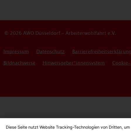
© 2026 AWO Düsseldorf – Arbeiterwohlfahrt e.V.
Impressum
Datenschutz
Barrierefreiheitserklärun
Bildnachweise
Hinweisgeber*innensystem
Cookie-
Diese Seite nutzt Website Tracking-Technologien von Dritten, um