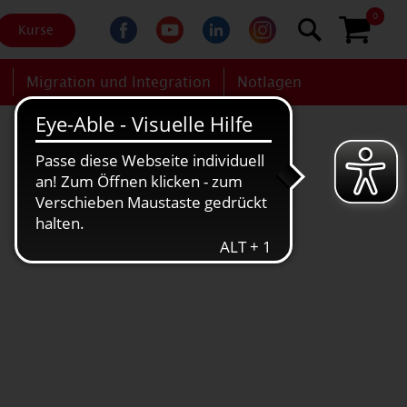
0
Kurse
g
Migration und Integration
Notlagen