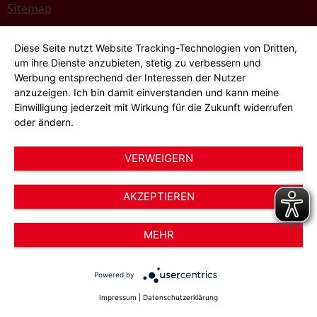
Sitemap
Bildnachweise
Diese Seite nutzt Website Tracking-Technologien von Dritten,
Hinweisgeber*innensystem
um ihre Dienste anzubieten, stetig zu verbessern und
Werbung entsprechend der Interessen der Nutzer
Cookie-Einstellungen
anzuzeigen. Ich bin damit einverstanden und kann meine
Einwilligung jederzeit mit Wirkung für die Zukunft widerrufen
oder ändern.
VERWEIGERN
AKZEPTIEREN
© 2026 AWO Düsseldorf – Arbeiterwohlfahrt e.V.
MEHR
Powered by
Impressum
|
Datenschutzerklärung