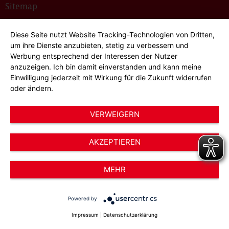
Sitemap
Bildnachweise
Diese Seite nutzt Website Tracking-Technologien von Dritten,
Hinweisgeber*innensystem
um ihre Dienste anzubieten, stetig zu verbessern und
Werbung entsprechend der Interessen der Nutzer
Cookie-Einstellungen
anzuzeigen. Ich bin damit einverstanden und kann meine
Einwilligung jederzeit mit Wirkung für die Zukunft widerrufen
oder ändern.
VERWEIGERN
AKZEPTIEREN
© 2026 AWO Düsseldorf – Arbeiterwohlfahrt e.V.
MEHR
Powered by
Impressum
|
Datenschutzerklärung