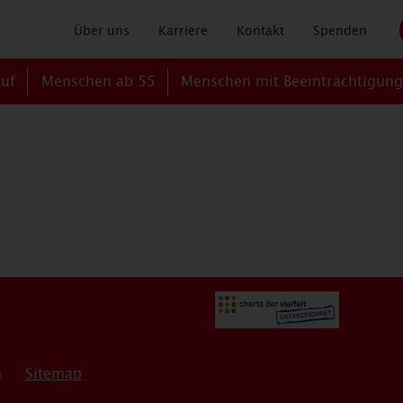
Über uns
Karriere
Kontakt
Spenden
ruf
Menschen ab 55
Menschen mit Beeinträchtigun
g
Sitemap