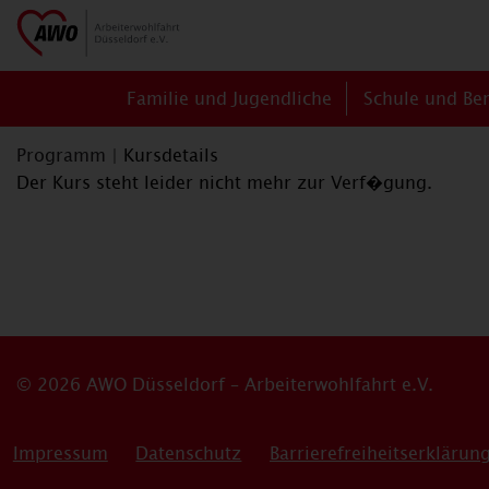
Familie und Jugendliche
Schule und Be
Programm
|
Kursdetails
Der Kurs steht leider nicht mehr zur Verf�gung.
© 2026 AWO Düsseldorf – Arbeiterwohlfahrt e.V.
Impressum
Datenschutz
Barrierefreiheitserklärun