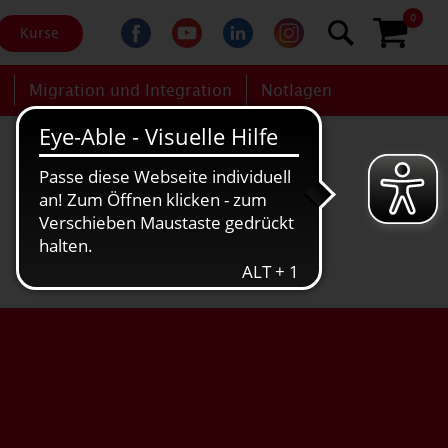
0
Kurse
g
Migration und Integration
Notlagen