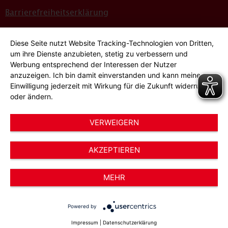
Barrierefreiheitserklärung
Sitemap
Diese Seite nutzt Website Tracking-Technologien von Dritten,
Bildnachweise
um ihre Dienste anzubieten, stetig zu verbessern und
Werbung entsprechend der Interessen der Nutzer
Hinweisgeber*innensystem
anzuzeigen. Ich bin damit einverstanden und kann meine
Einwilligung jederzeit mit Wirkung für die Zukunft widerrufen
Cookie-Einstellungen
oder ändern.
VERWEIGERN
AKZEPTIEREN
© 2026 AWO Düsseldorf – Arbeiterwohlfahrt e.V.
MEHR
Powered by
Impressum
|
Datenschutzerklärung