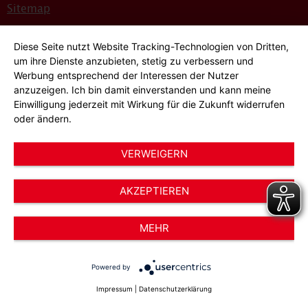
Sitemap
Bildnachweise
Diese Seite nutzt Website Tracking-Technologien von Dritten,
Hinweisgeber*innensystem
um ihre Dienste anzubieten, stetig zu verbessern und
Werbung entsprechend der Interessen der Nutzer
Cookie-Einstellungen
anzuzeigen. Ich bin damit einverstanden und kann meine
Einwilligung jederzeit mit Wirkung für die Zukunft widerrufen
oder ändern.
VERWEIGERN
AKZEPTIEREN
© 2026 AWO Düsseldorf – Arbeiterwohlfahrt e.V.
MEHR
Powered by
Impressum
|
Datenschutzerklärung