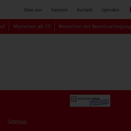
Über uns
Karriere
Kontakt
Spenden
ruf
Menschen ab 55
Menschen mit Beeinträchtigun
g
Sitemap