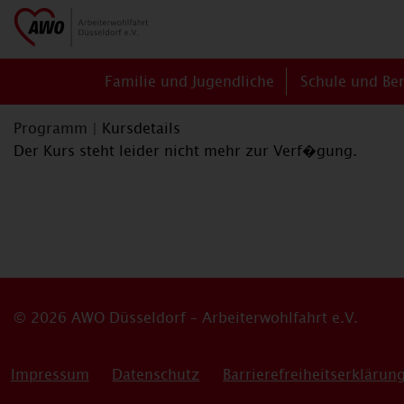
Familie und Jugendliche
Schule und Be
Programm
|
Kursdetails
Der Kurs steht leider nicht mehr zur Verf�gung.
© 2026 AWO Düsseldorf – Arbeiterwohlfahrt e.V.
Impressum
Datenschutz
Barrierefreiheitserklärun