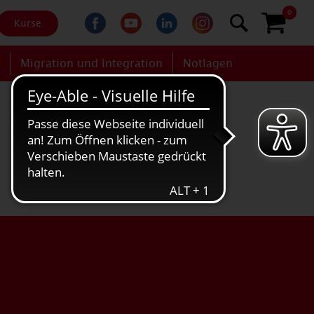
0
Kurse
g
Migration und Integration
Notlagen