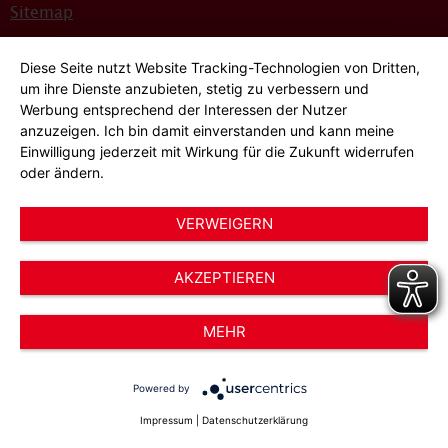
Sitemap
Bildnachweise
Diese Seite nutzt Website Tracking-Technologien von Dritten,
Hinweisgeber*innensystem
um ihre Dienste anzubieten, stetig zu verbessern und
Werbung entsprechend der Interessen der Nutzer
Cookie-Einstellungen
anzuzeigen. Ich bin damit einverstanden und kann meine
Einwilligung jederzeit mit Wirkung für die Zukunft widerrufen
oder ändern.
VERWEIGERN
AKZEPTIEREN
© 2026 AWO Düsseldorf – Arbeiterwohlfahrt e.V.
MEHR
Powered by
Impressum
|
Datenschutzerklärung