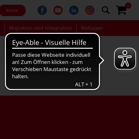
0
Kurse
g
Migration und Integration
Notlagen