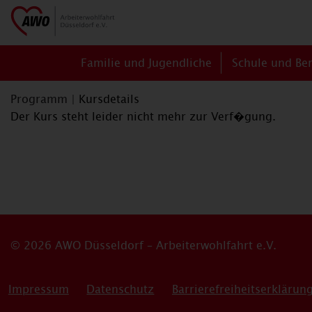
Familie und Jugendliche
Schule und Be
Programm
|
Kursdetails
Der Kurs steht leider nicht mehr zur Verf�gung.
© 2026 AWO Düsseldorf – Arbeiterwohlfahrt e.V.
Impressum
Datenschutz
Barrierefreiheitserklärun