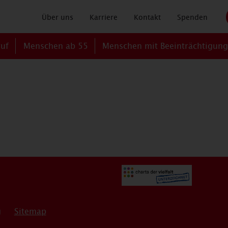
Über uns
Karriere
Kontakt
Spenden
ruf
Menschen ab 55
Menschen mit Beeinträchtigun
g
Sitemap