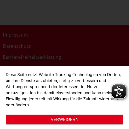
Impressum
Datenschutz
Barrierefreiheitserklärung
Sitemap
Diese Seite nutzt Website Tracking-Technologien von Dritten,
Bildnachweise
um ihre Dienste anzubieten, stetig zu verbessern und
Werbung entsprechend der Interessen der Nutzer
Hinweisgeber*innensystem
anzuzeigen. Ich bin damit einverstanden und kann meine
Einwilligung jederzeit mit Wirkung für die Zukunft widerrufen
Cookie-Einstellungen
oder ändern.
VERWEIGERN