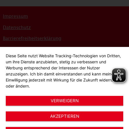
Impressum
Datenschutz
Barrierefreiheitserklärung
Sitemap
Diese Seite nutzt Website Tracking-Technologien von Dritten,
Bildnachweise
um ihre Dienste anzubieten, stetig zu verbessern und
Werbung entsprechend der Interessen der Nutzer
Hinweisgeber*innensystem
anzuzeigen. Ich bin damit einverstanden und kann meine
Einwilligung jederzeit mit Wirkung für die Zukunft widerrufen
Cookie-Einstellungen
oder ändern.
VERWEIGERN
AKZEPTIEREN