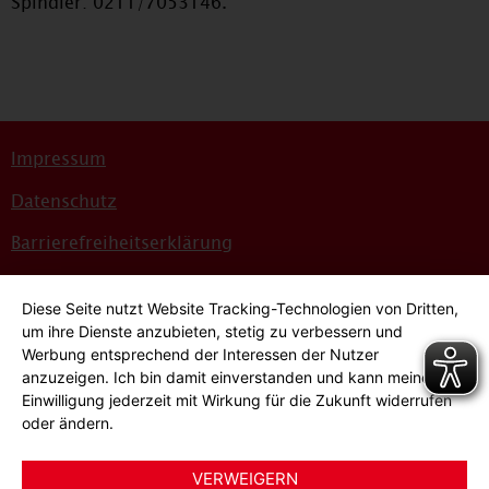
Spindler: 0211/7053146.
Impressum
Datenschutz
Barrierefreiheitserklärung
Sitemap
Diese Seite nutzt Website Tracking-Technologien von Dritten,
Bildnachweise
um ihre Dienste anzubieten, stetig zu verbessern und
Werbung entsprechend der Interessen der Nutzer
Hinweisgeber*innensystem
anzuzeigen. Ich bin damit einverstanden und kann meine
Einwilligung jederzeit mit Wirkung für die Zukunft widerrufen
Cookie-Einstellungen
oder ändern.
VERWEIGERN