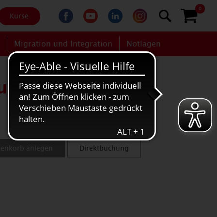
0
Kurse
g
Migration und Integration
Notlagen
aub nach dem
renkorb anlegen
Direktbuchung