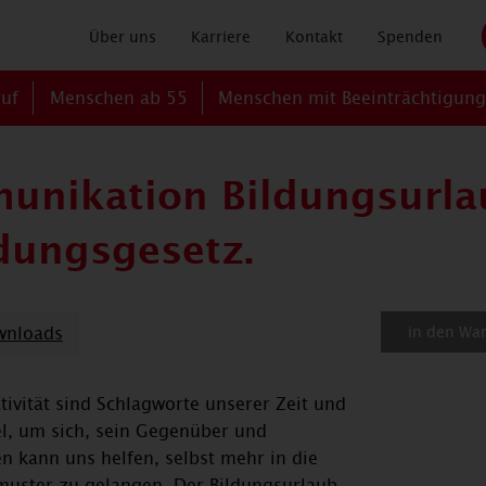
Über uns
Karriere
Kontakt
Spenden
ruf
Menschen ab 55
Menschen mit Beeinträchtigun
unikation Bildungsurl
dungsgesetz.
wnloads
in den Wa
vität sind Schlagworte unserer Zeit und
el, um sich, sein Gegenüber und
 kann uns helfen, selbst mehr in die
muster zu gelangen. Der Bildungsurlaub