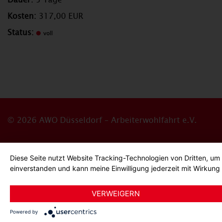
Kosten:
317,00 EUR
Status:
© 2026 AWO Düsseldorf – Arbeiterwohlfahrt e.V.
Impressum
Datenschutz
Barrierefreiheitserklärun
Diese Seite nutzt Website Tracking-Technologien von Dritten, um
einverstanden und kann meine Einwilligung jederzeit mit Wirkung 
Bildnachweise
Hinweisgeber*innensystem
Cookie-
VERWEIGERN
Powered by