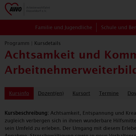
Familie und Jugendliche
Schule und Be
Programm
|
Kursdetails
Achtsamkeit und Komm
Arbeitnehmerweiterbil
Kursinfo
Dozent(en)
Kursort
Termine
Do
Kursbeschreibung:
Achtsamkeit, Entspannung und Kreati
zugleich verbergen sich in ihnen wunderbare Hilfsmitt
sein Umfeld zu erleben. Der Umgang mit diesem Erleben
Annahme, Stressbewältigung sowie in neue Verhaltens