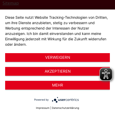
Sitemap
Bildnachweise
Diese Seite nutzt Website Tracking-Technologien von Dritten,
Hinweisgeber*innensystem
um ihre Dienste anzubieten, stetig zu verbessern und
Werbung entsprechend der Interessen der Nutzer
Cookie-Einstellungen
anzuzeigen. Ich bin damit einverstanden und kann meine
Einwilligung jederzeit mit Wirkung für die Zukunft widerrufen
oder ändern.
VERWEIGERN
AKZEPTIEREN
© 2026 AWO Düsseldorf – Arbeiterwohlfahrt e.V.
MEHR
Powered by
Impressum
|
Datenschutzerklärung