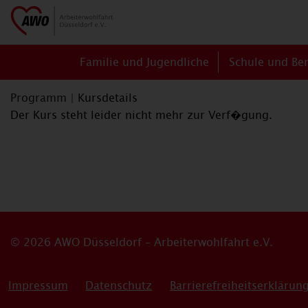
Familie und Jugendliche
Schule und Be
Programm
|
Kursdetails
Der Kurs steht leider nicht mehr zur Verf�gung.
© 2026 AWO Düsseldorf – Arbeiterwohlfahrt e.V.
Impressum
Datenschutz
Barrierefreiheitserklärun