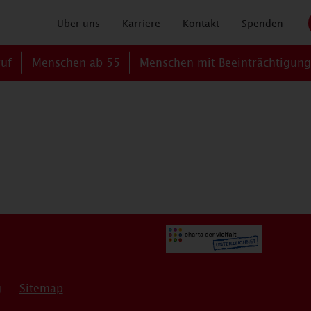
Über uns
Karriere
Kontakt
Spenden
ruf
Menschen ab 55
Menschen mit Beeinträchtigun
g
Sitemap