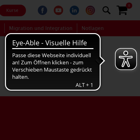
0
Kurse
g
Migration und Integration
Notlagen