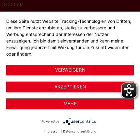
Sitemap
Bildnachweise
Diese Seite nutzt Website Tracking-Technologien von Dritten,
Hinweisgeber*innensystem
um ihre Dienste anzubieten, stetig zu verbessern und
Werbung entsprechend der Interessen der Nutzer
Cookie-Einstellungen
anzuzeigen. Ich bin damit einverstanden und kann meine
Einwilligung jederzeit mit Wirkung für die Zukunft widerrufen
oder ändern.
VERWEIGERN
AKZEPTIEREN
© 2026 AWO Düsseldorf – Arbeiterwohlfahrt e.V.
MEHR
Powered by
Impressum
|
Datenschutzerklärung