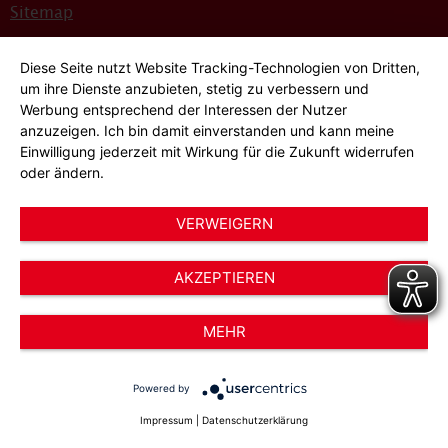
Sitemap
Bildnachweise
Diese Seite nutzt Website Tracking-Technologien von Dritten,
Hinweisgeber*innensystem
um ihre Dienste anzubieten, stetig zu verbessern und
Werbung entsprechend der Interessen der Nutzer
Cookie-Einstellungen
anzuzeigen. Ich bin damit einverstanden und kann meine
Einwilligung jederzeit mit Wirkung für die Zukunft widerrufen
oder ändern.
VERWEIGERN
AKZEPTIEREN
© 2026 AWO Düsseldorf – Arbeiterwohlfahrt e.V.
MEHR
Powered by
Impressum
|
Datenschutzerklärung