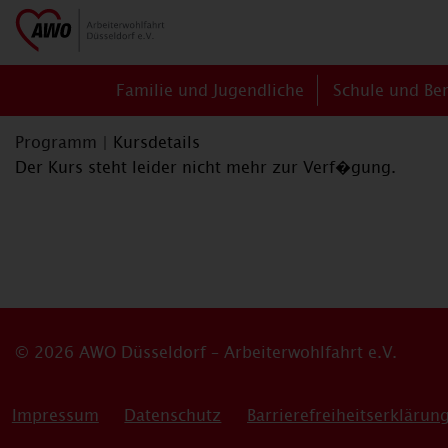
Familie und Jugendliche
Schule und Be
Programm
|
Kursdetails
Der Kurs steht leider nicht mehr zur Verf�gung.
© 2026 AWO Düsseldorf – Arbeiterwohlfahrt e.V.
Impressum
Datenschutz
Barrierefreiheitserklärun