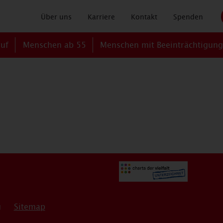
Über uns
Karriere
Kontakt
Spenden
ruf
Menschen ab 55
Menschen mit Beeinträchtigun
g
Sitemap