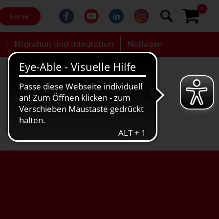
0
Kurse
g
Migration und Integration
Notlagen