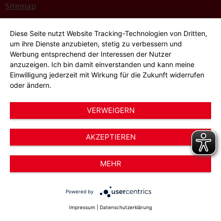
Sitemap
Bildnachweise
Diese Seite nutzt Website Tracking-Technologien von Dritten,
Hinweisgeber*innensystem
um ihre Dienste anzubieten, stetig zu verbessern und
Werbung entsprechend der Interessen der Nutzer
Cookie-Einstellungen
anzuzeigen. Ich bin damit einverstanden und kann meine
Einwilligung jederzeit mit Wirkung für die Zukunft widerrufen
oder ändern.
VERWEIGERN
AKZEPTIEREN
© 2026 AWO Düsseldorf – Arbeiterwohlfahrt e.V.
MEHR
Powered by
Impressum
|
Datenschutzerklärung