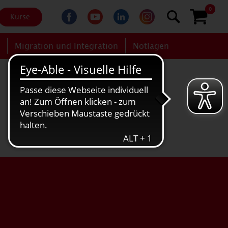
0
Kurse
g
Migration und Integration
Notlagen