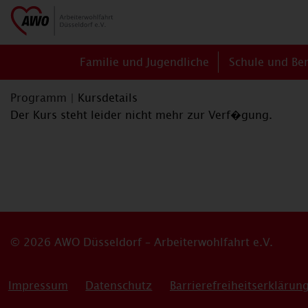
Familie und Jugendliche
Schule und Be
Programm
|
Kursdetails
Der Kurs steht leider nicht mehr zur Verf�gung.
© 2026 AWO Düsseldorf – Arbeiterwohlfahrt e.V.
Impressum
Datenschutz
Barrierefreiheitserklärun