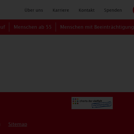
Über uns
Karriere
Kontakt
Spenden
ruf
Menschen ab 55
Menschen mit Beeinträchtigun
g
Sitemap